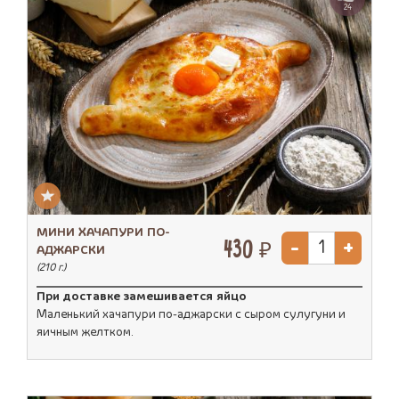
24
МИНИ ХАЧАПУРИ ПО-
-
+
430 ₽
АДЖАРСКИ
(210 г.)
При доставке замешивается яйцо
Маленький хачапури по-аджарски с сыром сулугуни и
яичным желтком.