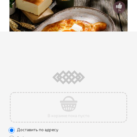
24
ХАЧАПУРИ ПО-АДЖАРСКИ
590 ₽
(350 г.)
При доставке яйцо замешивается внутри лодочки
вместе с сыром
В корзине пока пусто
.Знаменитая лодочка из региона Аджария с начинкой из
сыра сулугуни со сливочным маслом и яичным желтком.
Доставить по адресу