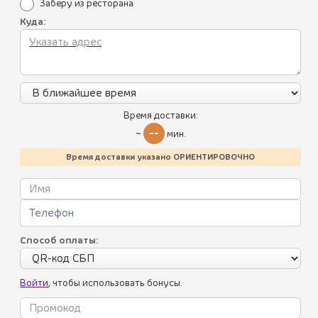
Заберу из ресторана
Куда:
14
Время доставки:
--
~
мин.
Время доставки указано ОРИЕНТИРОВОЧНО
ХАЧАПУРИ ПО-ИМЕРЕТИНСКИ
680 ₽
Все блюда
Способ оплаты:
(460 г.)
Пикник по-грузински
Хачапури из региона Имеретия - с сыром сулугуни
внутри.
Войти
, чтобы использовать бонусы.
Летнее меню