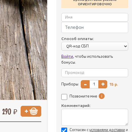
ОРИЕНТИРОВОЧНО
Способ оплаты:
Войти
, чтобы использовать
бонусы.
-
+
Приборы
15
р.
i
Позвоните мне
Комментарий:
290 ₽
Согласен с
уcловиями доставки
и