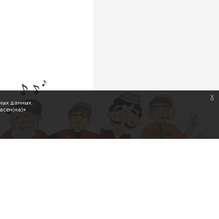
x
ных данных.
асен(на)»