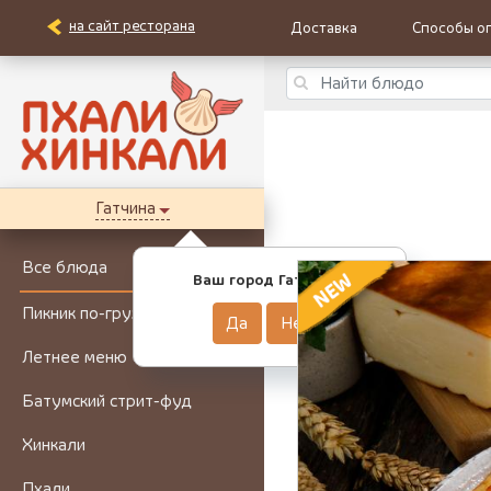
на сайт ресторана
Доставка
Способы о
Гатчина
Все блюда
Ваш город Гатчина?
Пикник по-грузински
Да
Нет
Летнее меню
Батумский стрит-фуд
Хинкали
Пхали