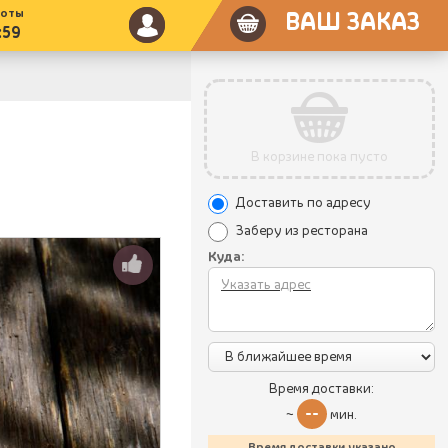
боты
ВАШ ЗАКАЗ
:59
В корзине пока пусто
Доставить по адресу
Заберу из ресторана
Куда:
Время доставки:
--
~
мин.
Время доставки указано