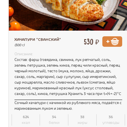
ХАЧАПУРИ "СВАНСКИЙ"
530 ₽
(300 г.)
Описание:
Состав: фарш (говядина, свинина, лук репчатый, соль,
зелень петрушка, зелень кинза, перец чили красный, перец
черный молотый), тесто (мука, молоко, яйца, дрожжи,
сахар, соль, маргарин), сыр сулугуни, сыр имеретинский,
сыр моцарелла, масло сливочное, льезон (сметана, яйцо
куриное), маринованный красный лук (уксус столовый,
сахар, соль), кинза, петрушка Хранить 3 часа при t=(4+-2)°C
Сочный хачапури с начинкой из рубленого мяса, подаётся с
маринованным луком и зеленью.
624
34
38
36
ккал
белки
жиры
углеводы