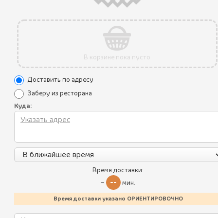
В корзине пока пусто
Доставить по адресу
Заберу из ресторана
Куда:
Все блюда
Пикник по-грузински
Акции
Летнее меню
Уникальные преимущества
Время доставки:
--
~
мин.
Батумский стрит-фуд
Условия использования
Время доставки указано ОРИЕНТИРОВОЧНО
Политика конфиденциальности
Хинкали