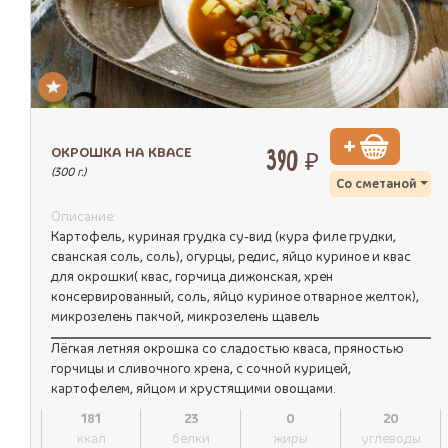
ОКРОШКА НА КВАСЕ
390 ₽
(300 г.)
Со сметаной
Описание:
Картофель, куриная грудка су-вид (кура филе грудки,
сванская соль, соль), огурцы, редис, яйцо куриное и квас
для окрошки( квас, горчица дижонская, хрен
консервированный, соль, яйцо куриное отварное желток),
микрозелень пакчой, микрозелень щавель
Лёгкая летняя окрошка со сладостью кваса, пряностью
горчицы и сливочного хрена, с сочной курицей,
картофелем, яйцом и хрустящими овощами.
181
23
0
20
ккал
белки
жиры
углеводы