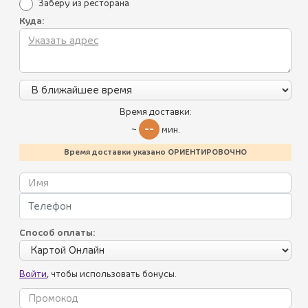
Заберу из ресторана
пользуюсь доставкой. Спасибо вам!!
Куда:
Все блюда
Пикник по-грузински
Время доставки:
juliyakusheva
Летнее меню
--
~
мин.
Батумский стрит-фуд
Время доставки указано ОРИЕНТИРОВОЧНО
Хинкали, пхали
Соусы
Салаты
Способ оплаты:
Холодные закуски
Войти
, чтобы использовать бонусы.
Горячие закуски