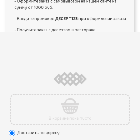
- Оформите заказ с самовывозом на нашем сайте на
сумму от 1000 руб.
- Введите промокод
ДЕСЕРТ123
при оформлении заказа.
- Получите заказ с десертом в ресторане.
31.05.2022
В корзине пока пусто
Вкусная грузинская кухня!
Очень нравится этот ресторан, всегда
Доставить по адресу
рекомендую его друзьям и