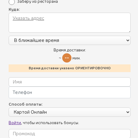
Заберу из ресторана
Куда:
Время доставки:
САЛАТ ГРУЗИНСКИЙ СО
--
~
мин.
470 ₽
СПЕЦИЯМИ
(210 г.)
Время доставки указано ОРИЕНТИРОВОЧНО
Традиционный салат из свежих томатов, огурцов,
красного лука с ореховой заправкой, базиликом и
зеленью.
Способ оплаты:
Войти
, чтобы использовать бонусы.
1
Все блюда