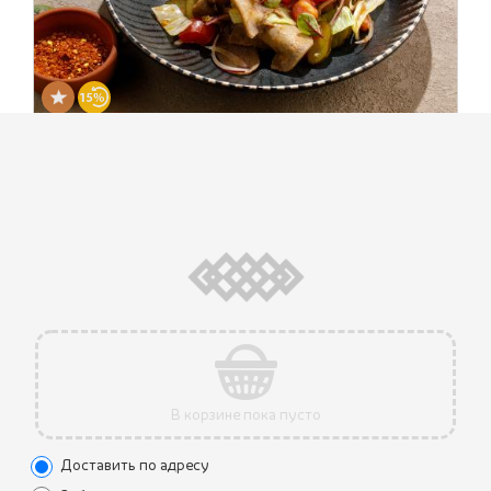
САЛАТ БАБУШКИ НИНО
670 ₽
(260 г.)
Старинный рецепт этого салата основан на сочетании
отварного языка, солёных огурцов, свежих помидоров,
обжаренных шампиньонов, красного лука и зелени под
салатной заправкой на основе грузинских специй и
сладкого чили соуса.
1
В корзине пока пусто
Доставить по адресу