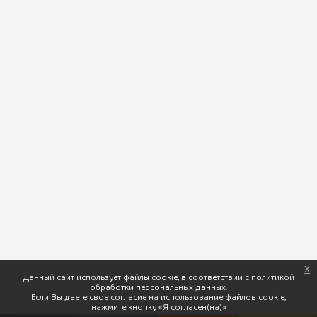
Следите за нами:
x
Данный сайт использует файлы cookie, в соответствии с политикой
ПхалиХинкали © 2026 Доставка вкусной грузинской кухни. |
обработки персональных данных.
Если Вы даете свое согласие на использование файлов cookie,
Разработка
нажмите кнопку «Я согласен(на)»