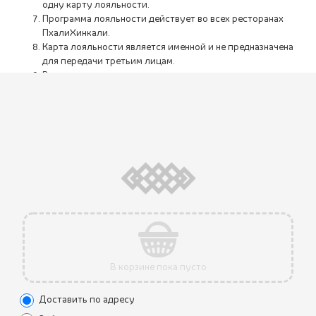
одну карту лояльности.
Программа лояльности действует во всех ресторанах
ПхалиХинкали.
Карта лояльности является именной и не предназначена
для передачи третьим лицам.
В случае нарушения правил программы лояльности
карта может быть аннулирована.
Бонусные баллы, начисленные в соответствии со
стандартным правилом, прекращают свое действие
(«сгорают») через 180 дней после начисления.
Бонусные баллы, начисленные в рамках акции на иной
срок, прекращают свое действие («сгорают») в срок,
указанный в условиях акции.
При удалении аккаунта в мобильном приложении
происходит обнуление баланса бонусной карты, а
именно: накопленные бонусные баллы автоматически
удаляются без возможности сохранения и переноса,
бонусная карта становится недействительной
В корзине пока пусто
Доставить по адресу