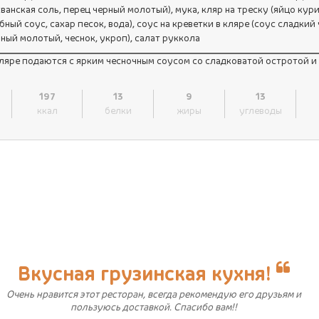
ванская соль, перец черный молотый), мука, кляр на треску (яйцо кури
ный соус, сахар песок, вода), соус на креветки в кляре (соус сладкий 
рный молотый, чеснок, укроп), салат руккола
ляре подаются с ярким чесночным соусом со сладковатой остротой и
197
13
9
13
ккал
белки
жиры
углеводы
Вкусная грузинская кухня!
Очень нравится этот ресторан, всегда рекомендую его друзьям и
пользуюсь доставкой. Спасибо вам!!