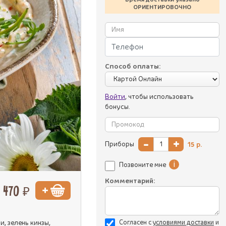
ОРИЕНТИРОВОЧНО
Способ оплаты:
Войти
, чтобы использовать
бонусы.
-
+
Приборы
15
р.
i
Позвоните мне
Комментарий:
470 ₽
и, зелень кинзы,
Согласен с
уcловиями доставки
и