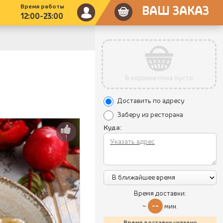
Время работы
ВАШ ЗАКАЗ
12:00-23:00
В корзине пока пусто
Доставить по адресу
Заберу из ресторана
Куда:
1
Время доставки:
--
~
мин.
Время доставки указано