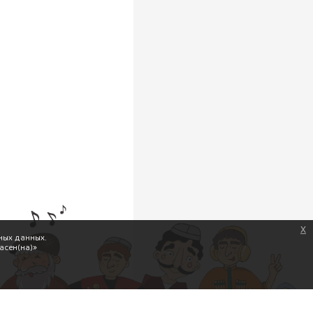
x
ных данных.
асен(на)»