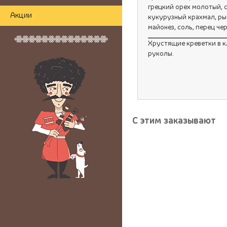
грецкий орех молотый, с
Акции
кукурузный крахмал, рыб
майонез, соль, перец че
Хрустящие креветки в к
руколы.
С этим заказывают