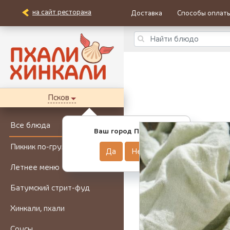
на сайт ресторана
Доставка
Способы оплат
Псков
Все блюда
Ваш город Псков?
Пикник по-грузински
Да
Нет
Летнее меню
Батумский стрит-фуд
Хинкали, пхали
Соусы