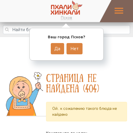
Псков
Ваш город Псков?
Да
Нет
Страница не
найдена (404)
Ой.. к сожалению такого блюда не
найдено