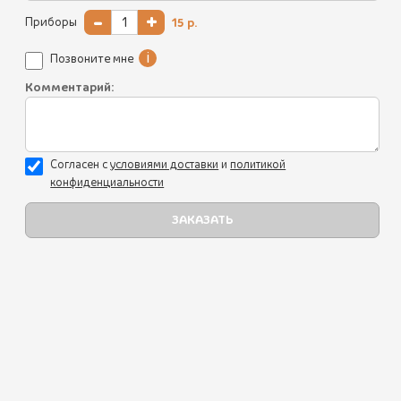
-
+
Приборы
15
р.
Супы
i
Позвоните мне
Выпечка
Комментарий:
Мангал
Горячие блюда
Согласен с
уcловиями доставки
и
политикой
Гарниры, хлеб
конфиденциальности
Десерты
Напитки
Наборы
Акции