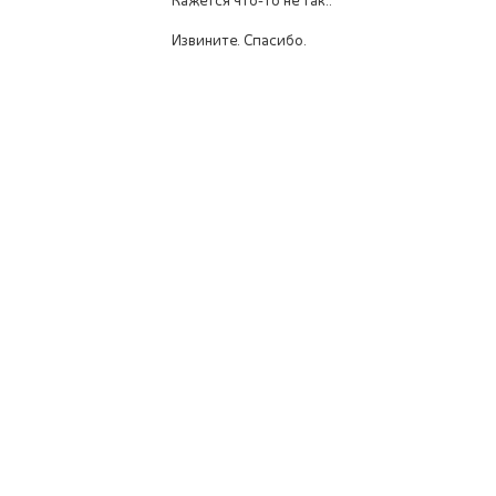
Кажется что-то не так..
Извините. Спасибо.