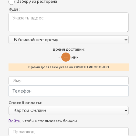
Заберу из ресторана
Куда:
Все блюда
Пикник по-грузински
Лисички
Время доставки:
--
~
мин.
Летнее меню
Время доставки указано ОРИЕНТИРОВОЧНО
Батумский стрит-фуд
Хинкали, пхали
Соусы
Способ оплаты:
Салаты
Войти
, чтобы использовать бонусы.
Холодные закуски
Горячие закуски