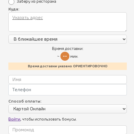
Заберу из ресторана
Куда:
Время доставки:
--
~
мин.
Время доставки указано ОРИЕНТИРОВОЧНО
ЧУРЧХЕЛА 1 ШТ.
390 ₽
(110 г.)
Традиционное грузинское лакомство: очищенные грецкие
орехи в загущенном фруктовом соке.
Способ оплаты:
Войти
, чтобы использовать бонусы.
1