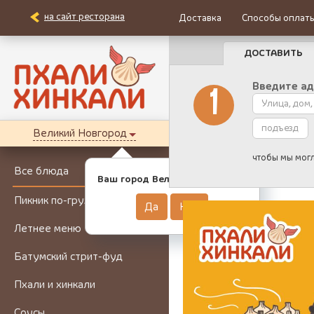
на сайт ресторана
Доставка
Способы оплат
ДОСТАВИТЬ
Введите ад
1
Великий Новгород
чтобы мы могл
Все блюда
Ваш город Великий Новгород?
Пикник по-грузински
Да
Нет
Летнее меню
Батумский стрит-фуд
Пхали и хинкали
Соусы