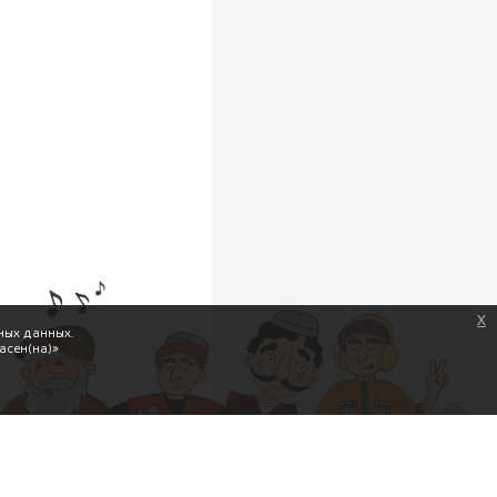
x
ных данных.
асен(на)»