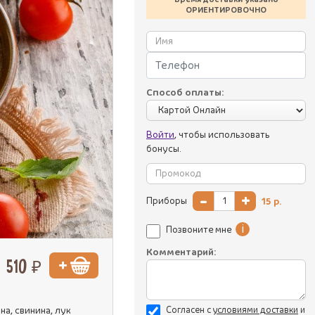
ОРИЕНТИРОВОЧНО
Способ оплаты:
Войти
, чтобы использовать
бонусы.
-
+
Приборы
15
р.
i
Позвоните мне
Комментарий:
510 ₽
на, свинина, лук
Согласен с
уcловиями доставки
и