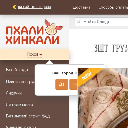
на сайт ресторана
Доставка
Способы оплат
3ШТ ГРУ
Псков
Все блюда
Ваш город Псков?
Пикник по-грузински
Да
Нет
Лисички
Летнее меню
Батумский стрит-фуд
Хинкали, пхали