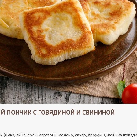
Й ПОНЧИК С ГОВЯДИНОЙ И СВИНИНОЙ
и (мука, яйцо, соль, маргарин, молоко, сахар, дрожжи), начинка (говяди