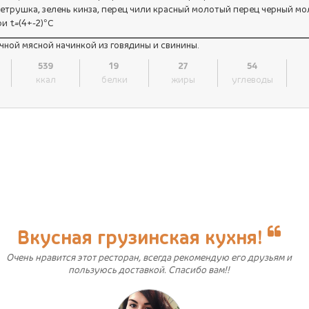
 петрушка, зелень кинза, перец чили красный молотый перец черный м
и t=(4+-2)°C
чной мясной начинкой из говядины и свинины.
539
19
27
54
ккал
белки
жиры
углеводы
Вкусная грузинская кухня!
Очень нравится этот ресторан, всегда рекомендую его друзьям и
пользуюсь доставкой. Спасибо вам!!