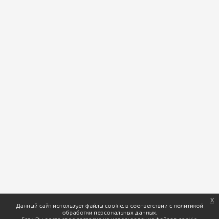
11:00 - 22:00 пн-вс
Следите за нами:
x
Данный сайт использует файлы cookie, в соответствии с политикой
ПхалиХинкали © 2026 Доставка вкусной грузинской кухни. |
обработки персональных данных.