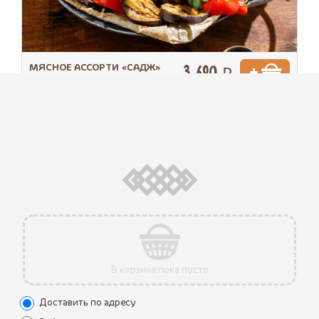
МЯСНОЕ АССОРТИ «САДЖ»
3 690 ₽
(1500 г.)
Три вида нежного шашлыка - свинина, курица и баранина,
маринованные в грузинских специях. Подаются с
овощами на гриле и тонким лавашом.
В корзине пока пусто
Доставить по адресу