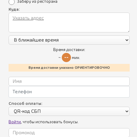
Заберу из ресторана
Куда:
ШАШЛЫК ИЗ БАРАНИНЫ
1 090 ₽
(270 г.)
Сочный шашлык из бараньей мякоти маринованной в
Время доставки:
грузинских специях и приготовленный на углях
--
~
мин.
Время доставки указано ОРИЕНТИРОВОЧНО
1
Способ оплаты:
Все блюда
Пикник по-грузински
Войти
, чтобы использовать бонусы.
Адыгейское меню