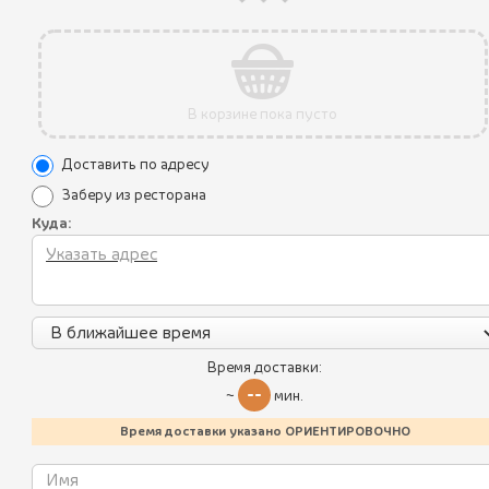
В корзине пока пусто
Акции
Доставить по адресу
Уникальные преимущества
Заберу из ресторана
Куда:
Условия использования
Все блюда
Политика конфиденциальности
Пикник по-грузински
Контакты
Летнее меню
Калорийность блюд
Время доставки:
Батумский стрит-фуд
--
~
мин.
Хинкали
Время доставки указано ОРИЕНТИРОВОЧНО
Работаем:
Пн-чт,вс 11-23:00 пт,сб 11:00-00:00
Пхали