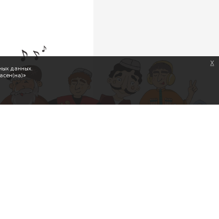
x
ных данных.
асен(на)»