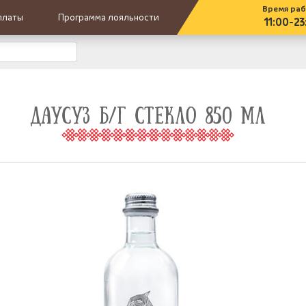
Время ра
платы
Программа лояльности
11:00-23
ДАУСУЗ Б/Г СТЕКЛО 850 МЛ