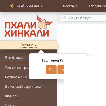
на сайт ресторана
Доставка
Способы о
Гатчина
Все блюда
Ваш город Гатчина?
Пикник по-грузински
Да
Нет
Летнее меню
Батумский стрит-фуд
Хинкали
Пхали