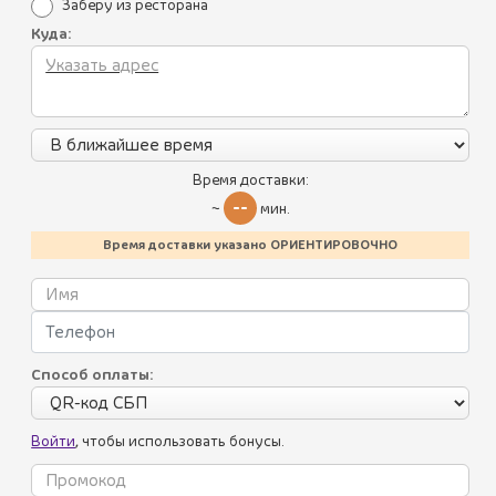
Заберу из ресторана
Куда:
Все блюда
Пикник по-грузински
Летнее меню
Время доставки:
Батумский стрит-фуд
--
~
мин.
Акции
Хинкали
Время доставки указано ОРИЕНТИРОВОЧНО
Уникальные преимущества
Пхали
Условия использования
Соусы
Политика конфиденциальности
Способ оплаты:
Салаты
Контакты
Калорийность блюд
Холодные закуски
Войти
, чтобы использовать бонусы.
Горячие закуски