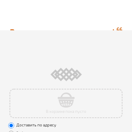
Вкусная грузинская кухня!
Очень нравится этот ресторан, всегда
рекомендую его друзьям и
пользуюсь доставкой. Спасибо вам!!
juliyakusheva
В корзине пока пусто
Доставить по адресу