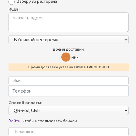
Заберу из ресторана
Куда:
Все блюда
Пикник по-грузински
Летнее меню
Время доставки:
--
~
мин.
Батумский стрит-фуд
Время доставки указано ОРИЕНТИРОВОЧНО
Хинкали
Пхали
Акции
Соусы
Способ оплаты:
Уникальные преимущества
Салаты
Условия использования
Холодные закуски
Войти
, чтобы использовать бонусы.
Политика конфиденциальности
Горячие закуски
Контакты