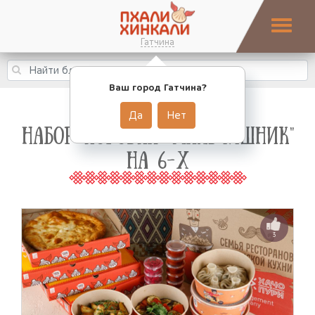
Гатчина
Ваш город Гатчина?
Да
Нет
НАБОР-КОРОБКА "МАЛЬЧИШНИК"
НА 6-Х
3