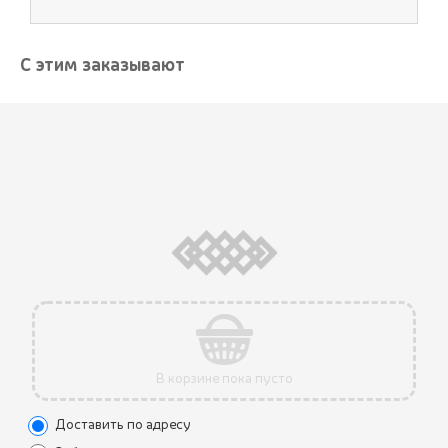
С этим заказывают
Вкусная грузинская кухня!
Очень нравится этот ресторан, всегда
рекомендую его друзьям и
пользуюсь доставкой. Спасибо вам!!
В корзине пока пусто
Доставить по адресу
juliyakusheva