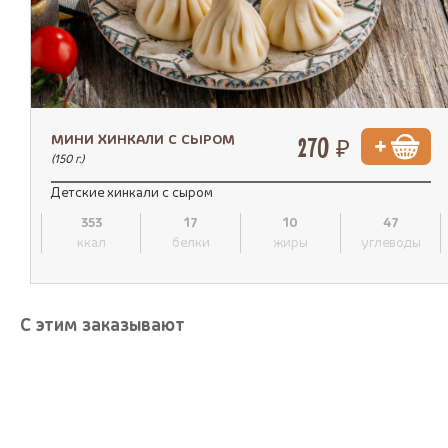
МИНИ ХИНКАЛИ С СЫРОМ
270 ₽
(150 г.)
Детские хинкали с сыром
353
17
10
47
ккал
белки
жиры
углеводы
С этим заказывают