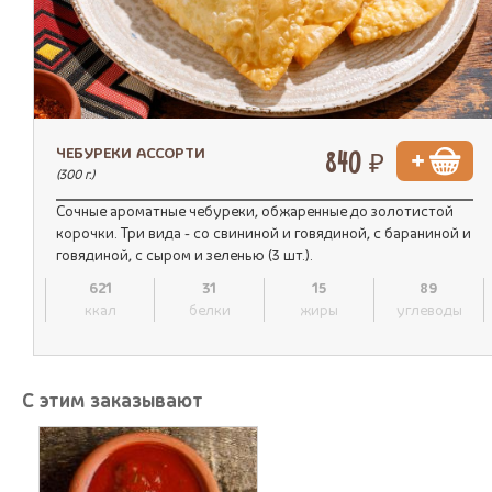
ЧЕБУРЕКИ АССОРТИ
840 ₽
(300 г.)
Сочные ароматные чебуреки, обжаренные до золотистой
корочки. Три вида - со свининой и говядиной, с бараниной и
говядиной, с сыром и зеленью (3 шт.).
621
31
15
89
ккал
белки
жиры
углеводы
С этим заказывают