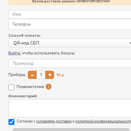
Время доставки указано ОРИЕНТИРОВОЧНО
Летнее меню
Батумский стрит-фуд
Хинкали
Способ оплаты:
juliyakusheva
Пхали
Войти
, чтобы использовать бонусы.
Соусы
Салаты
-
+
Приборы
15
р.
Холодные закуски
i
Позвоните мне
Горячие закуски
Комментарий:
Супы
Выпечка
Согласен с
уcловиями доставки
и
политикой конфиденциальност
Наборы
Акции