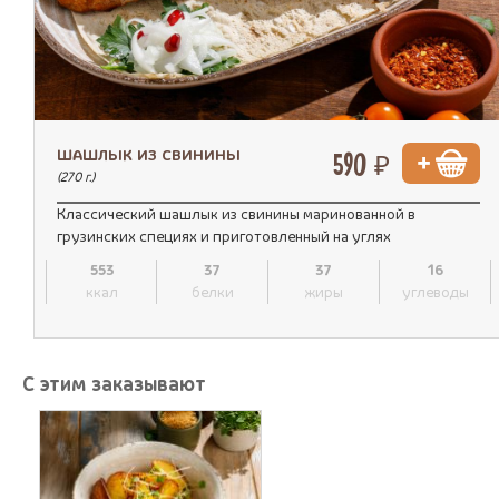
ШАШЛЫК ИЗ СВИНИНЫ
590 ₽
(270 г.)
Классический шашлык из свинины маринованной в
грузинских специях и приготовленный на углях
553
37
37
16
ккал
белки
жиры
углеводы
С этим заказывают