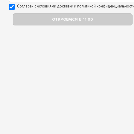
В КОРЗИНУ
Согласен с
уcловиями доставки
и
политикой конфиденциальност
Выпечка
Наборы
Мангал
Горячие блюда
Вкусная грузинская кухня!
Гарниры
Очень нравится этот ресторан, всегда
рекомендую его друзьям и пользуюсь
Десерты
доставкой. Спасибо вам!!
Напитки
Сертификаты
Акции
juliyakusheva