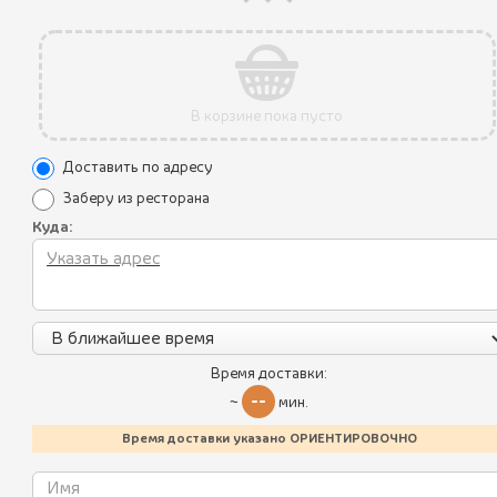
В корзине пока пусто
Акции
Доставить по адресу
Уникальные преимущества
Заберу из ресторана
Куда:
Условия использования
Все блюда
Политика конфиденциальности
Пикник по-грузински
Контакты
Лисички
Калорийность блюд
Время доставки:
Летнее меню
--
~
мин.
Батумский стрит-фуд
Время доставки указано ОРИЕНТИРОВОЧНО
Работаем:
Пн-чт,вс 11-23:00 пт,сб 11:00-00:00
Хинкали