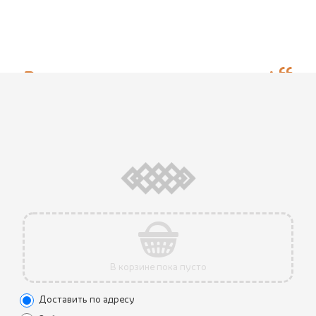
Вкусная грузинская кухня!
Очень нравится этот ресторан, всегда
рекомендую его друзьям и
пользуюсь доставкой. Спасибо вам!!
juliyakusheva
В корзине пока пусто
Доставить по адресу