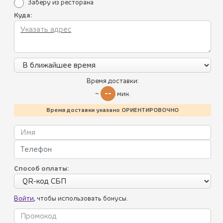
Заберу из ресторана
Куда:
Все блюда
Пикник по-грузински
Летнее меню
Время доставки:
Батумский стрит-фуд
--
~
мин.
Акции
Хинкали
Время доставки указано ОРИЕНТИРОВОЧНО
Уникальные преимущества
Пхали
Условия использования
Соусы
Политика конфиденциальности
Способ оплаты:
Салаты
Контакты
Холодные закуски
Калорийность блюд
Войти
, чтобы использовать бонусы.
Горячие закуски