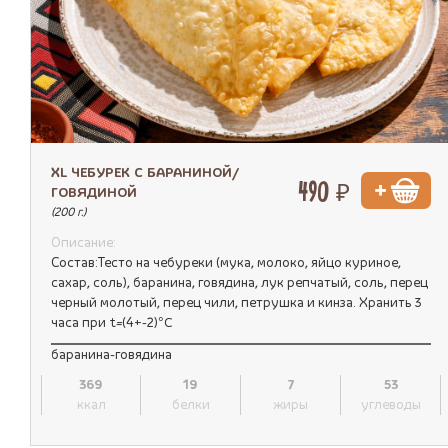
XL ЧЕБУРЕК С БАРАНИНОЙ/
490 ₽
ГОВЯДИНОЙ
(200 г.)
Описание:
Состав:Тесто на чебуреки (мука, молоко, яйцо куриное,
сахар, соль), баранина, говядина, лук репчатый, соль, перец
черный молотый, перец чили, петрушка и кинза. Хранить 3
часа при t=(4+-2)°C
баранина-говядина
369
19
7
53
ккал
белки
жиры
углеводы