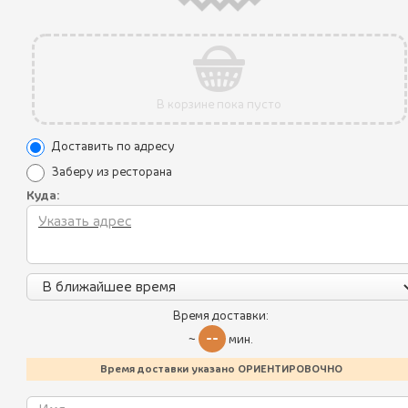
В корзине пока пусто
Доставить по адресу
Заберу из ресторана
Куда:
Все блюда
Акции
Пикник по-грузински
Уникальные преимущества
Летнее меню
Время доставки:
Условия использования
--
Батумский стрит-фуд
~
мин.
Политика конфиденциальности
Время доставки указано ОРИЕНТИРОВОЧНО
Хинкали
Контакты