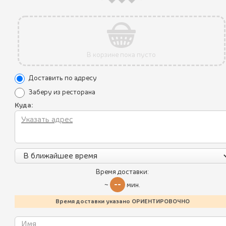
В корзине пока пусто
Доставить по адресу
Заберу из ресторана
Акции
Куда:
Уникальные преимущества
Все блюда
Условия использования
Пикник по-грузински
Политика конфиденциальности
Летнее меню
Контакты
Время доставки:
Батумский стрит-фуд
--
Калорийность блюд
~
мин.
Хинкали
Время доставки указано ОРИЕНТИРОВОЧНО
Пхали