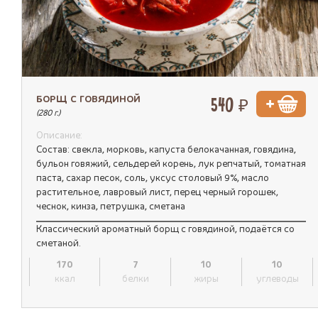
БОРЩ С ГОВЯДИНОЙ
540 ₽
(280 г.)
Описание:
Состав: свекла, морковь, капуста белокачанная, говядина,
бульон говяжий, сельдерей корень, лук репчатый, томатная
паста, сахар песок, соль, уксус столовый 9%, масло
растительное, лавровый лист, перец черный горошек,
чеснок, кинза, петрушка, сметана
Классический ароматный борщ с говядиной, подаётся со
сметаной.
170
7
10
10
ккал
белки
жиры
углеводы