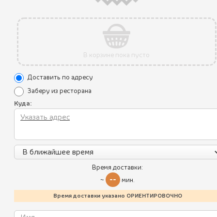
В корзине пока пусто
Доставить по адресу
Заберу из ресторана
Куда:
Все блюда
Акции
Пикник по-грузински
Уникальные преимущества
Летнее меню
Условия использования
Время доставки:
--
Батумский стрит-фуд
~
мин.
Политика конфиденциальности
Время доставки указано ОРИЕНТИРОВОЧНО
Контакты
Хинкали
Калорийность блюд