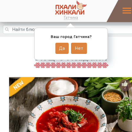
Гатчина
Ваш город Гатчина?
Да
Нет
БОРЩ С ГОВЯДИНОЙ
2