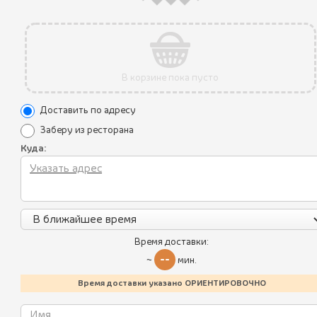
В корзине пока пусто
Доставить по адресу
Заберу из ресторана
Куда:
Акции
Все блюда
Уникальные преимущества
Пикник по-грузински
Условия использования
Политика конфиденциальности
Летнее меню
Время доставки:
Контакты
Пхали
--
~
мин.
Калорийность блюд
ХИНКАЛИ
Время доставки указано ОРИЕНТИРОВОЧНО
Батумский стрит-фуд