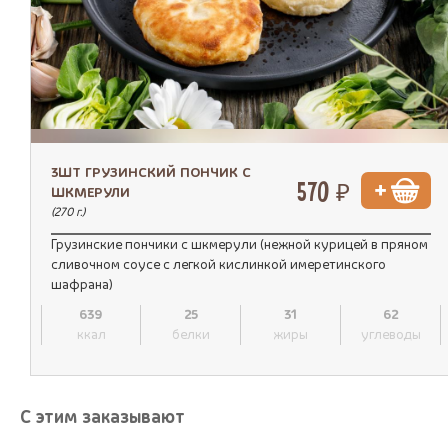
3ШТ ГРУЗИНСКИЙ ПОНЧИК С
570 ₽
ШКМЕРУЛИ
(270 г.)
Грузинские пончики с шкмерули (нежной курицей в пряном
сливочном соусе с легкой кислинкой имеретинского
шафрана)
639
25
31
62
ккал
белки
жиры
углеводы
С этим заказывают