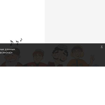
x
ных данных.
асен(на)»