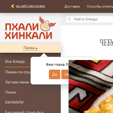
на сайт ресторана
Доставка
Способы оплат
ЧЕБ
Пенза
Все блюда
Ваш город Пенза?
Пикник по-грузински
Да
Нет
Летнее меню
Пхали
ХИНКАЛИ
Батумский стрит-фуд