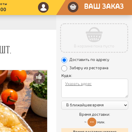
боты
ВАШ ЗАКАЗ
:00
В корзине пока пусто
ШТ.
Доставить по адресу
Заберу из ресторана
Куда:
8
Время доставки:
--
~
мин.
Время доставки указано