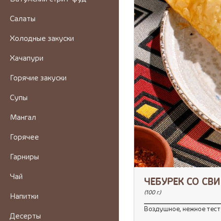
Салаты
Холодные закуски
Хачапури
Горячие закуски
Супы
Мангал
Горячее
Гарниры
Чай
ЧЕБУРЕК СО СВ
(100 г.)
Напитки
Воздушное, нежное тест
Десерты