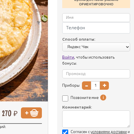
ОРИЕНТИРОВОЧНО
Способ оплаты:
Войти
, чтобы использовать
бонусы.
-
+
Приборы
i
Позвоните мне
Комментарий:
270 ₽
ций.
Согласен с
уcловиями доставки
и