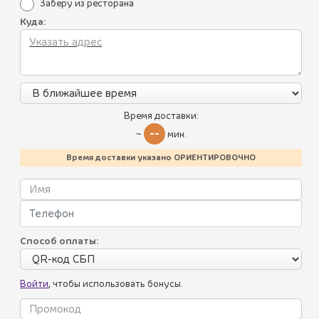
Заберу из ресторана
Куда:
Время доставки:
--
~
мин.
Время доставки указано ОРИЕНТИРОВОЧНО
ПИКНИК ПО-ГРУЗИНСКИ НАБОР
950 ₽
№3
(550 г.)
Идеальный набор для самовывоза и пикника!
Способ оплаты:
Хачапури Сванский (Сочный хачапури с начинкой из
рубленого мяса, подаётся с маринованным луком и
зеленью) - 1 шт, картофель по-домашнему - 1 шт, соус
Войти
, чтобы использовать бонусы.
сацебели - 1 шт, морс (черная смородина) - 200 мл