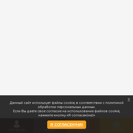
XL ЧЕБУРЕКИ АССОРТИ
1 290 ₽
(600 г.)
Сочные ароматные чебуреки, обжаренные до золотистой
корочки.
x
Данный сайт использует файлы cookie, в соответствии с политикой
обработки персональных данных.
Если Вы даете свое согласие на использование файлов cookie,
нажмите кнопку «Я согласен(на)»
Я СОГЛАСЕН(НА)
ПРОФИЛЬ
АКЦИИ
МЕНЮ
КОРЗИНА