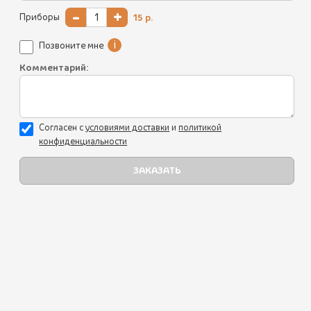
-
+
Приборы
15
р.
i
Позвоните мне
Комментарий:
Согласен с
уcловиями доставки
и
политикой
конфиденциальности
4ШТ ХИНКАЛИ С ЛИСИЧКАМИ
520 ₽
(360 г.)
Долгожданные хинкали с начинкой из жареных лисичек с
луком, сливками и сванской солью.