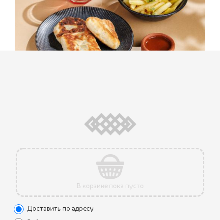
ПИКНИК ПО-ГРУЗИНСКИ НАБОР
790 ₽
№2
(410 г.)
Идеальный набор для самовывоза и пикника!
Ассорти грузинских пончиков (ассорти из любимых
грузинских пончиков - с картофелем, говядиной и
свининой, шкмерули) - 1 шт, картофель фри - 1 шт, соус
сацебели - 1 шт, морс (черная смородина) - 200 мл
В корзине пока пусто
Доставить по адресу