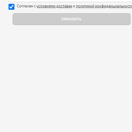
В КОРЗИНУ
Согласен с
уcловиями доставки
и
политикой конфиденциальност
Супы
Выпечка
Наборы
Мангал
Вкусная грузинская кухня!
Горячие блюда
Очень нравится этот ресторан, всегда
рекомендую его друзьям и пользуюсь
Гарниры
доставкой. Спасибо вам!!
Десерты
Напитки
Сертификаты
Акции
juliyakusheva