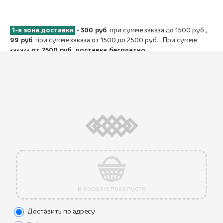
1-я зона доставки
-
300 руб
. при сумме заказа до 1500 руб.,
99 руб
. при сумме заказа от 1500 до 2500 руб
.
При сумме
заказа
от 2500 руб. доставка бесплатно
.
2-я зона доставки
-
350 руб.
при сумме заказа до 2000
руб.,
99 руб.
при сумме заказа от 2000 до 2500 руб. При
сумме заказа
от 2500 руб. доставка бесплатно.
3-я зона доставки
-
500 руб
. При сумме заказа
от 2500
руб. доставка бесплатно
.
Обратите внимание, что при счёте от 4 000 рублей с учётом
всех скидок, заказ оплачивается только с помощью Онлайн-
оплаты банковской картой на сайте.
Время доставки в г. Колпино
От 60 минут
В корзине пока пусто
Мы принимаем следующие виды оплаты:
Доставить по адресу
Онлайн-оплата банковской картой на сайте