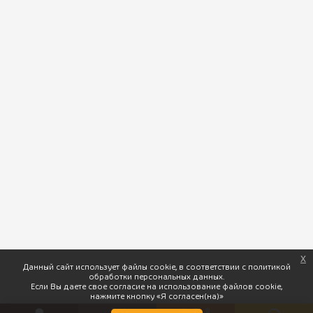
Следите за нами:
x
Данный сайт использует файлы cookie, в соответствии с политикой
ПхалиХинкали © 2026 Доставка вкусной грузинской кухни. |
обработки персональных данных.
Если Вы даете свое согласие на использование файлов cookie,
Разработка
нажмите кнопку «Я согласен(на)»