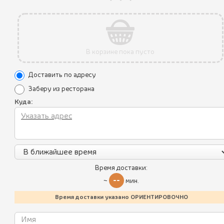
В корзине пока пусто
Акции
Доставить по адресу
Уникальные преимущества
Заберу из ресторана
Куда:
Условия использования
Все блюда
Политика конфиденциальности
Пикник по-грузински
Контакты
Лисички
Калорийность блюд
Время доставки:
Летнее меню
--
~
мин.
Батумский стрит-фуд
Время доставки указано ОРИЕНТИРОВОЧНО
Работаем:
11:00 - 22:00 пн-вс
Хинкали