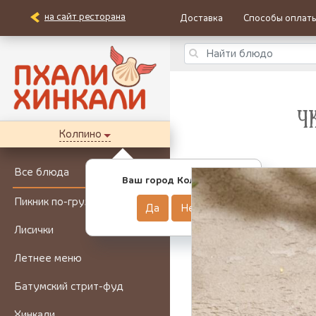
на сайт ресторана
Доставка
Способы оплат
Ч
Колпино
Все блюда
Ваш город Колпино?
Пикник по-грузински
Да
Нет
Лисички
Летнее меню
Батумский стрит-фуд
Хинкали