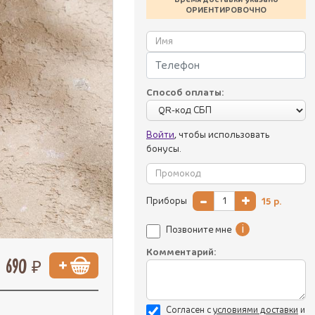
ОРИЕНТИРОВОЧНО
Способ оплаты:
Войти
, чтобы использовать
бонусы.
-
+
Приборы
15
р.
i
Позвоните мне
Комментарий:
690 ₽
Согласен с
уcловиями доставки
и