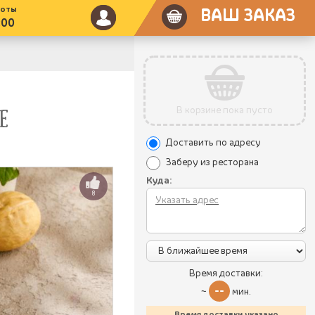
боты
ВАШ ЗАКАЗ
:00
В корзине пока пусто
Е
Доставить по адресу
Заберу из ресторана
Куда:
8
Время доставки:
--
~
мин.
Время доставки указано