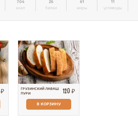
704
26
61
11
ккал
белки
жиры
углеводы
ГРУЗИНСКИЙ ЛАВАШ
 ₽
120 ₽
ПУРИ
В КОРЗИНУ