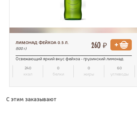
ЛИМОНАД ФЕЙХОА 0.5 Л.
260 ₽
(500 г.)
Освежающий яркий вкус фейхоа - грузинский лимонад.
240
0
0
60
ккал
белки
жиры
углеводы
С этим заказывают