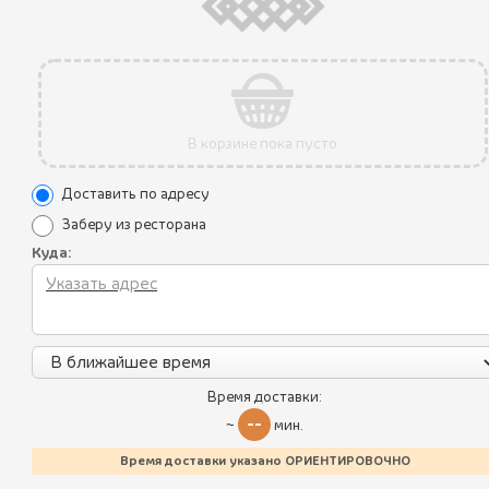
рекомендую его друзьям и пользуюсь
доставкой. Спасибо вам!!
В корзине пока пусто
Доставить по адресу
juliyakusheva
Заберу из ресторана
Куда:
Все блюда
Пикник по-грузински
Время доставки:
Лисички
--
~
мин.
Летнее меню
Время доставки указано ОРИЕНТИРОВОЧНО