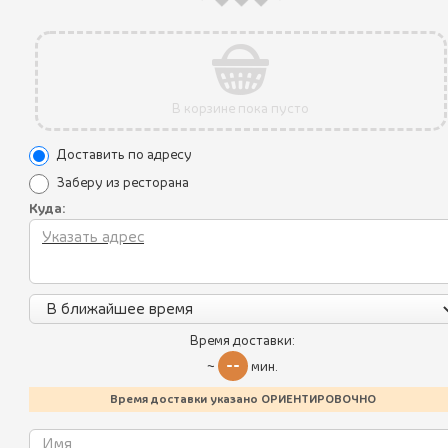
В корзине пока пусто
Доставить по адресу
Заберу из ресторана
Акции
Куда:
Уникальные преимущества
Все блюда
Условия использования
Пикник по-грузински
Политика конфиденциальности
Летнее меню
Контакты
Время доставки:
Батумский стрит-фуд
--
~
мин.
Калорийность блюд
Хинкали
Время доставки указано ОРИЕНТИРОВОЧНО
Пхали