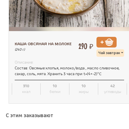
КАША ОВСЯНАЯ НА МОЛОКЕ
290 ₽
(240 г.)
Чай завтрак
Описание:
Состав: Овсяные хлопья, молоко/вода , масло сливочное,
сахар, соль, мята. Хранить 3 часа при t=(4+-2)°C
310
10
10
42
ккал
белки
жиры
углеводы
С этим заказывают