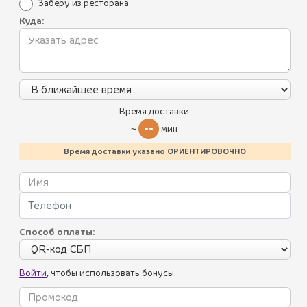
Заберу из ресторана
Куда:
Все блюда
Пикник по-грузински
Летнее меню
Время доставки:
--
~
мин.
Батумский стрит-фуд
Время доставки указано ОРИЕНТИРОВОЧНО
Хинкали
Пхали
Соусы
Способ оплаты:
Салаты
Войти
, чтобы использовать бонусы.
Холодные закуски
Горячие закуски