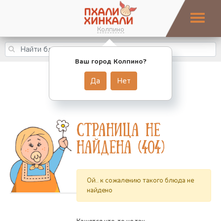
Колпино
Ваш город Колпино?
Да
Нет
Страница не
найдена (404)
Ой.. к сожалению такого блюда не
найдено