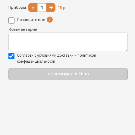
-
+
Приборы
15
р.
Супы
i
Позвоните мне
Выпечка
Комментарий:
Наборы
Мангал
Согласен с
уcловиями доставки
и
политикой
Горячие блюда
конфиденциальности
Гарниры
Десерты
Напитки
Сертификаты
Акции