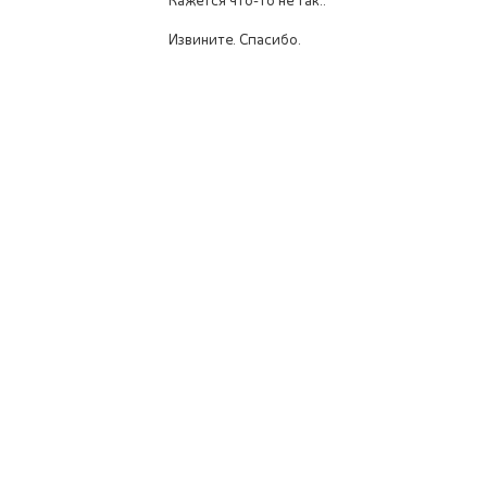
Кажется что-то не так..
Извините. Спасибо.