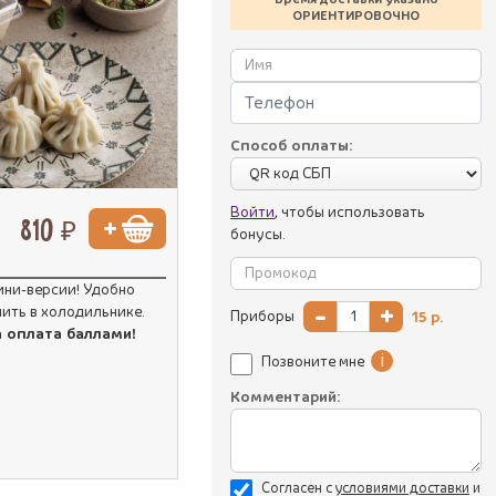
ОРИЕНТИРОВОЧНО
Способ оплаты:
Войти
, чтобы использовать
810 ₽
бонусы.
ини-версии! Удобно
-
+
нить в холодильнике.
Приборы
15
р.
а оплата баллами!
i
Позвоните мне
Комментарий:
Согласен с
уcловиями доставки
и