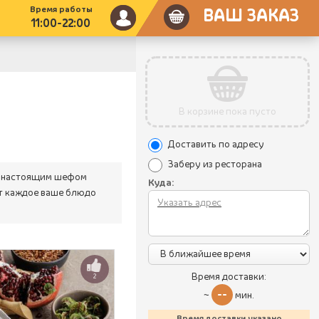
Время работы
ВАШ ЗАКАЗ
11:00-22:00
В корзине пока пусто
Доставить по адресу
Заберу из ресторана
ть настоящим шефом
Куда:
ют каждое ваше блюдо
Время доставки:
2
--
~
мин.
Время доставки указано