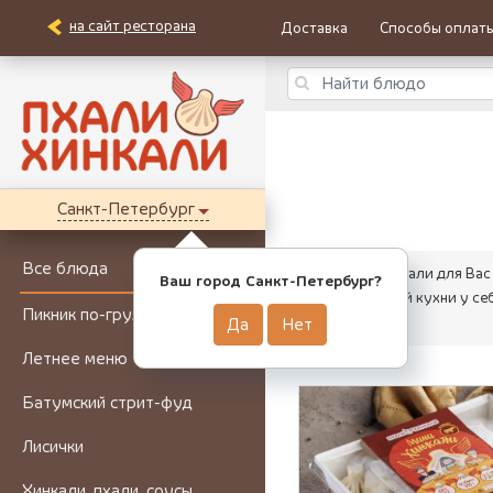
на сайт ресторана
Доставка
Способы оплат
Санкт-Петербург
Все блюда
Мы собрали для Вас
Ваш город Санкт-Петербург?
грузинской кухни у с
Пикник по-грузински
Да
Нет
Летнее меню
Батумский стрит-фуд
Лисички
Хинкали, пхали, соусы