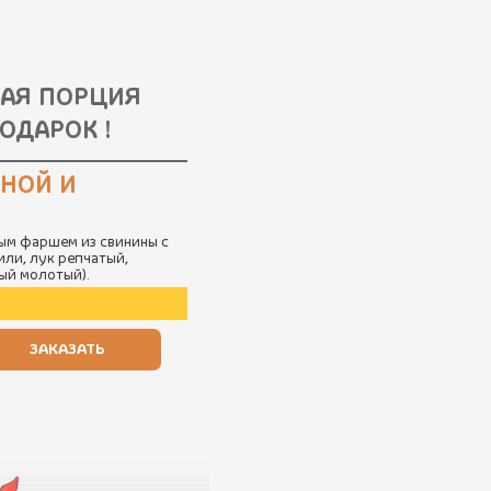
НАЯ ПОРЦИЯ
ОДАРОК !
ИНОЙ И
ым фаршем из свинины с
или, лук репчатый,
ный молотый).