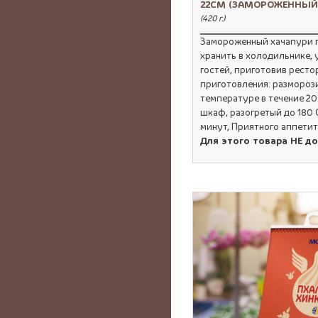
22СМ (ЗАМОРОЖЕННЫЙ
(420 г.)
Замороженный хачапури п
хранить в холодильнике, 
гостей, приготовив рест
приготовления: размороз
температуре в течение 20
шкаф, разогретый до 180 С
минут, Приятного аппетит
Для этого товара НЕ д