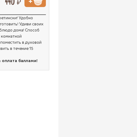
440 ₽
етински! Удобно
готовить! Удиви своих
 блюдо дома! Способ
и комнатной
 поместить в духовой
вить в течение 15
а оплата баллами!