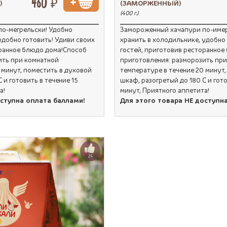
460 ₽
)
(ЗАМОРЖЕННЫЙ)
(400 г.)
о-мегрельски! Удобно
Замороженный хачапури по-имер
удобно готовить! Удиви своих
хранить в холодильнике, удобно 
оранное блюдо дома!Способ
гостей, приготовив ресторанное
ить при комнатной
приготовления: разморозить пр
 минут, поместить в духовой
температуре в течение 20 минут,
 и готовить в течение 15
шкаф, разогретый до 180 С и гото
а!
минут, Приятного аппетита!
оступна оплата баллами!
Для этого товара НЕ доступн
24