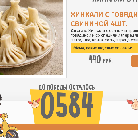
ХИНКАЛИ С ГОВЯД
СВИНИНОЙ 4ШТ.
Состав:
Хинкали с сочным и прян
говядиной и со специями (перец ч
петрушка, кинза, соль, перец чер
Мама, какие вкусные хинкали!
440
руб.
ДО ПОБЕДЫ ОСТАЛОСЬ
0584