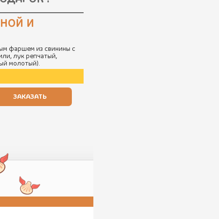
ИНОЙ И
ым фаршем из свинины с
или, лук репчатый,
ный молотый).