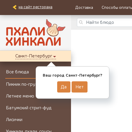
на сайт ресторана
Доставка
Способы оплат
Санкт-Петербург
Все блюда
Ваш город Санкт-Петербург?
Пикник по-грузински
Да
Нет
Летнее меню
Батумский стрит-фуд
Лисички
Хинкали, пхали, соусы