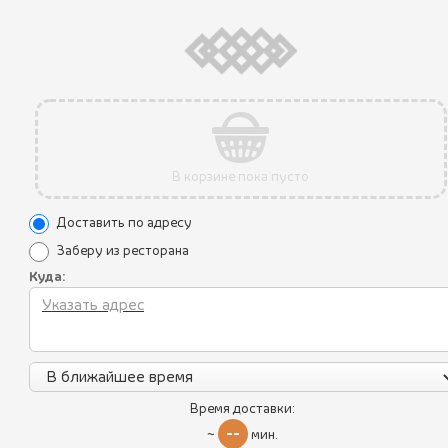
В ПОДАРОК !
ХИНКАЛИ С ГОВЯДИНОЙ И СВИНИНО
4ШТ.
Состав:
Хинкали с сочным и пряным фаршем из свинины с
говядиной и со специями (перец чили, лук репчатый, петрушка,
кинза, соль, перец черный молотый).
Мама, какие вкусные хинкали!
В корзине пока пусто
440
руб.
Доставить по адресу
Заберу из ресторана
Куда:
ДО ПОБЕДЫ ОСТАЛОСЬ
0050
Все блюда
Время доставки:
--
~
мин.
Пикник по-грузински