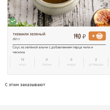
ТКЕМАЛИ ЗЕЛЕНЫЙ
140 ₽
(50 г.)
Соус из зелёной алычи с добавлением перца чили и
чеснока.
12
0
0
2
ккал
белки
жиры
углеводы
С этим заказывают