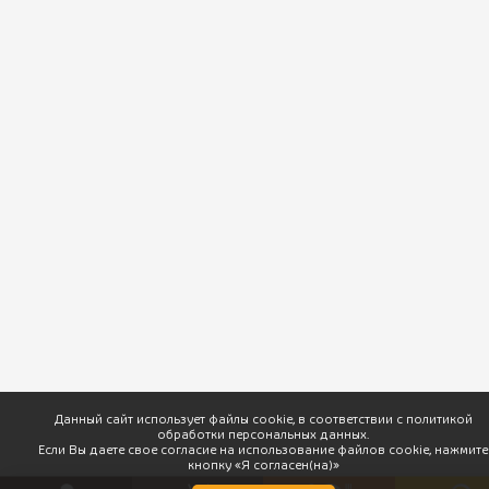
ПхалиХинкали © 2026 Доставка вкусной грузинской кухни. |
Разработка
Данный сайт использует файлы cookie, в соответствии с политикой
обработки персональных данных.
Если Вы даете свое согласие на использование файлов cookie, нажмите
кнопку «Я согласен(на)»