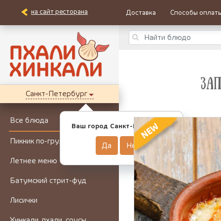
на сайт ресторана
Доставка
Способы оплат
ЗА
Санкт-Петербург
Все блюда
Ваш город Санкт-Петербург?
Пикник по-грузински
Да
Нет
Летнее меню
Батумский стрит-фуд
Лисички
Хинкали, пхали, соусы