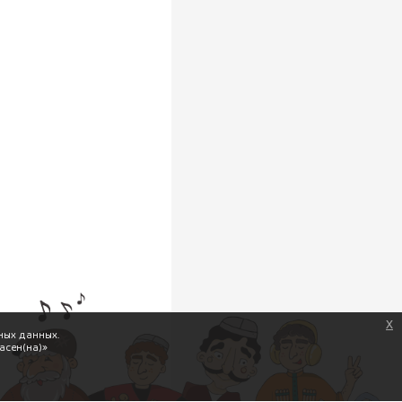
x
ных данных.
асен(на)»