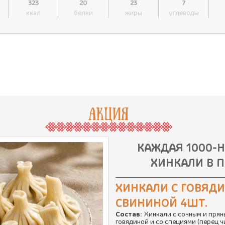
323
20
23
7
ккал
белки
жиры
углеводы
АКЦИЯ
КАЖДАЯ 1000-
ХИНКАЛИ В П
ХИНКАЛИ С ГОВЯД
СВИНИНОЙ 4ШТ.
Состав:
Хинкали с сочным и прян
говядиной и со специями (перец ч