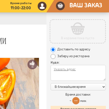
Время работы
ВАШ ЗАКАЗ
11:00-22:00
В корзине пока пусто
МИ
Доставить по адресу
Заберу из ресторана
Куда:
36
Время доставки:
--
~
мин.
Время доставки указано