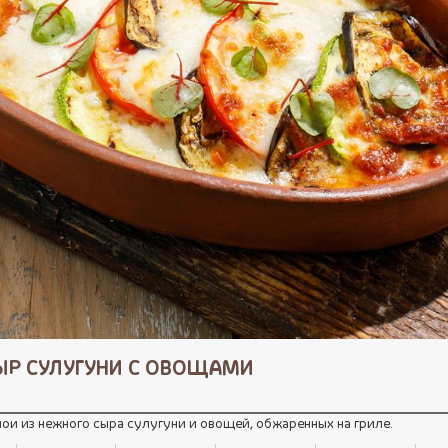
ЫР СУЛУГУНИ С ОВОЩАМИ
ои из нежного сыра сулугуни и овощей, обжаренных на гриле.