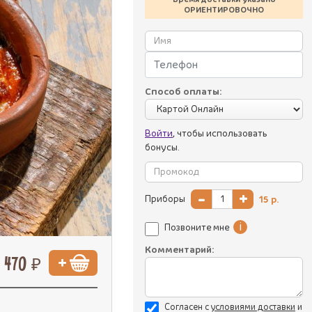
ОРИЕНТИРОВОЧНО
Способ оплаты:
Войти
, чтобы использовать
бонусы.
-
+
Приборы
15
р.
i
Позвоните мне
Комментарий:
470 ₽
Согласен с
уcловиями доставки
и