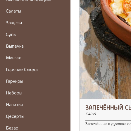
Салаты
Закуски
Супы
Выпечка
Мангал
Горячие блюда
Гарниры
Наборы
Напитки
ЗАПЕЧЁННЫЙ С
(240 г.)
Десерты
Запечённые в духовке сл
Базар