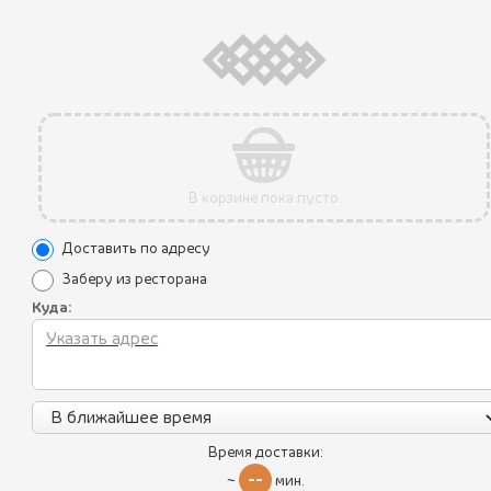
КАЖДАЯ 1000-НАЯ ПОРЦИЯ ХИНКАЛ
В ПОДАРОК !
ХИНКАЛИ С ГОВЯДИНОЙ И СВИНИНО
4ШТ.
Состав:
Хинкали с сочным и пряным фаршем из свинины с
говядиной и со специями (перец чили, лук репчатый, петрушка,
В корзине пока пусто
кинза, соль, перец черный молотый).
Мама, какие вкусные хинкали!
Доставить по адресу
440
руб.
Заберу из ресторана
Куда:
ДО ПОБЕДЫ ОСТАЛОСЬ
0607
Все блюда
Время доставки:
--
~
мин.
Пикник по-грузински