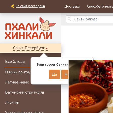
на сайт ресторана
Доставка
Способы оплат
Санкт-Петербург
Все блюда
Ваш город Санкт-Петербург?
Пикник по-грузински
Да
Нет
Летнее меню
Батумский стрит-фуд
Лисички
Хинкали, пхали, соусы