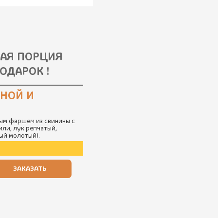
НАЯ ПОРЦИЯ
ОДАРОК !
ИНОЙ И
ым фаршем из свинины с
или, лук репчатый,
ный молотый).