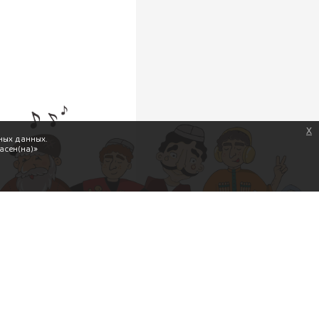
x
ных данных.
асен(на)»