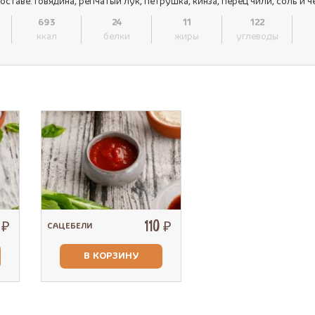
составе: говядина, репчатый лук, петрушка, кинза, перец чили, соль и
693
24
11
122
ккал
белки
жиры
углеводы
0 ₽
110 ₽
САЦЕБЕЛИ
В КОРЗИНУ