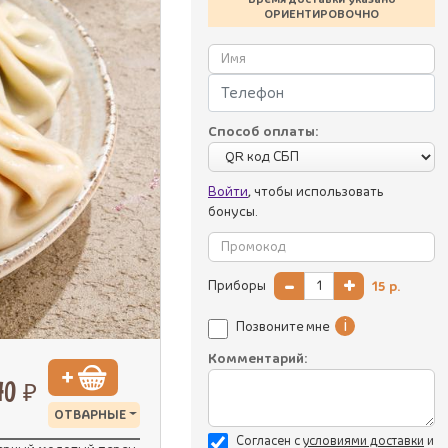
ОРИЕНТИРОВОЧНО
Способ оплаты:
Войти
, чтобы использовать
бонусы.
-
+
Приборы
15
р.
i
Позвоните мне
Комментарий:
40 ₽
ОТВАРНЫЕ
Согласен с
уcловиями доставки
и