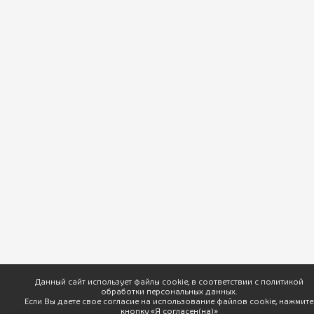
ПхалиХинкали © 2026 Доставка вкусной грузинской кухни. |
Разработка
Данный сайт использует файлы cookie, в соответствии с политикой
обработки персональных данных.
Если Вы даете свое согласие на использование файлов cookie, нажмите
кнопку «Я согласен(на)»