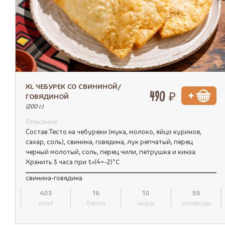
XL ЧЕБУРЕК СО СВИНИНОЙ/
490 ₽
ГОВЯДИНОЙ
(200 г.)
Описание:
Состав:Тесто на чебуреки (мука, молоко, яйцо куриное,
сахар, соль), свинина, говядина, лук репчатый, перец
черный молотый, соль, перец чили, петрушка и кинза.
Хранить 3 часа при t=(4+-2)°C
свинина-говядина
403
16
10
59
ккал
белки
жиры
углеводы