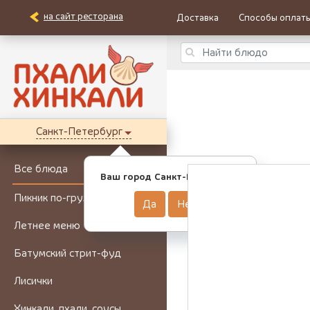
на сайт ресторана
Доставка
Способы оплат
Санкт-Петербург
Все блюда
Ваш город Санкт-Петербург?
Пикник по-грузински
Да
Нет
Летнее меню
Батумский стрит-фуд
Лисички
Хинкали, пхали, соусы