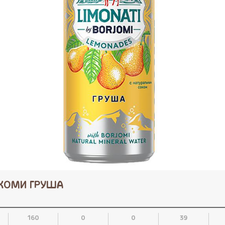
ЖОМИ ГРУША
160
0
0
39