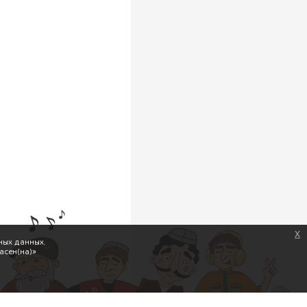
x
ных данных.
асен(на)»