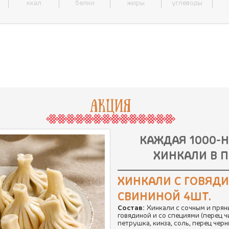
ккал
белки
жиры
углеводы
АКЦИЯ
КАЖДАЯ 1000-
ХИНКАЛИ В П
ХИНКАЛИ С ГОВЯД
СВИНИНОЙ 4ШТ.
Состав:
Хинкали с сочным и прян
говядиной и со специями (перец ч
петрушка, кинза, соль, перец чер