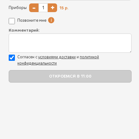
законодательством Российской Федерации
-
+
Приборы
15
р.
на оператора функций, полномочий и обязанностей;
3) Обработка персональных данных необходима для
i
Позвоните мне
осуществления правосудия, исполнения судебного акта,
акта другого органа или должностного лица,
Комментарий:
подлежащих исполнению в соответствии
Все блюда
с законодательством Российской Федерации
об исполнительном производстве;
Пикник по-грузински
4) обработка персональных данных необходима для
Согласен с
уcловиями доставки
и
политикой
исполнения договора, стороной которого либо
Летнее меню
конфиденциальности
выгодоприобретателем или поручителем по которому
является субъект персональных данных, а также для
Батумский стрит-фуд
заключения договора по инициативе субъекта
персональных данных или договора, по которому
Лисички
субъект персональных данных будет являться
выгодоприобретателем или поручителем;
Хинкали, пхали, соусы
5) обработка персональных данных необходима для
защиты жизни, здоровья или иных жизненно важных
Салаты
интересов субъекта персональных данных, если
получение согласия субъекта персональных данных
Закуски
невозможно;
6) обработка персональных данных необходима для
Супы