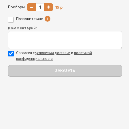
Хинкали, пхали, соусы
-
+
Приборы
15
р.
Салаты
i
Позвоните мне
Закуски
Комментарий:
Супы
АКЦИЯ
Выпечка
Согласен с
уcловиями доставки
и
политикой
Мангал
конфиденциальности
Горячие блюда
Гарниры
Наборы
Напитки
Десерты
Базар