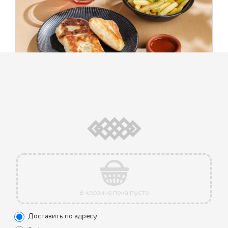
ПИКНИК ПО-ГРУЗИНСКИ НАБОР
790 ₽
№2
(410 г.)
Идеальный набор для самовывоза и пикника!
Ассорти грузинских пончиков (ассорти из любимых
грузинских пончиков - с картофелем, говядиной и
свининой, шкмерули) - 1 шт, картофель фри - 1 шт, соус
сацебели - 1 шт, морс (черная смородина) - 200 мл
В корзине пока пусто
Доставить по адресу