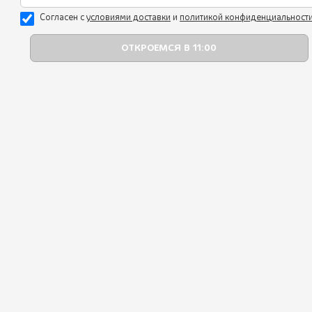
0179
Мангал
Согласен с
уcловиями доставки
и
политикой конфиденциальност
Горячие блюда
Гарниры
Наборы
Напитки
Десерты
Вкусная грузинская кухня!
Базар
Очень нравится этот ресторан, всегда
рекомендую его друзьям и пользуюсь
Сертификаты и подарки
доставкой. Спасибо вам!!
Акции
juliyakusheva