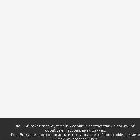
ПхалиХинкали © 2026 Доставка вкусной грузинской кухни. |
Разработка
Данный сайт использует файлы cookie, в соответствии с политикой
обработки персональных данных.
Если Вы даете свое согласие на использование файлов cookie, нажмите
кнопку «Я согласен(на)»