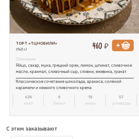
ТОРТ «ТЦНОБИЛИ»
460 ₽
(140 г.)
Описание:
Яйцо, сахар, мука, грецкий орех, лимон, шпинат, сливочное
масло, крахмал, сливочный сыр, сливки, ежевика, гранат.
Классическое сочетание шоколада, арахиса, солёной
карамели и нежного сливочного крема.
426
8
18
57
ккал
белки
жиры
углеводы
С этим заказывают