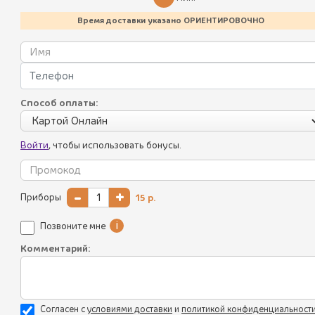
0583
Пикник по-грузински
Время доставки указано ОРИЕНТИРОВОЧНО
Летнее меню
Батумский стрит-фуд
Лисички
Способ оплаты:
Хинкали, пхали, соусы
Войти
, чтобы использовать бонусы.
Салаты
Вкусная грузинская кухня!
Закуски
Очень нравится этот ресторан, всегда
-
+
Приборы
15
р.
рекомендую его друзьям и пользуюсь
Супы
доставкой. Спасибо вам!!
i
Позвоните мне
Выпечка
Комментарий:
Мангал
Горячие блюда
Согласен с
уcловиями доставки
и
политикой конфиденциальност