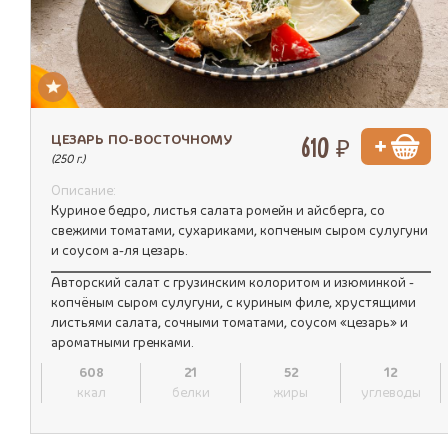
ЦЕЗАРЬ ПО-ВОСТОЧНОМУ
610 ₽
(250 г.)
Описание:
Куриное бедро, листья салата ромейн и айсберга, со
свежими томатами, сухариками, копченым сыром сулугуни
и соусом а-ля цезарь.
Авторский салат с грузинским колоритом и изюминкой -
копчёным сыром сулугуни, с куриным филе, хрустящими
листьями салата, сочными томатами, соусом «цезарь» и
ароматными гренками.
608
21
52
12
ккал
белки
жиры
углеводы