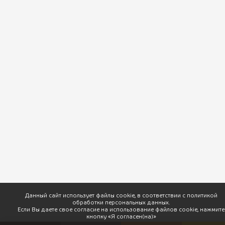
ПхалиХинкали © 2026 Доставка вкусной грузинской кухни. |
Разработка
Данный сайт использует файлы cookie, в соответствии с политикой
обработки персональных данных.
Если Вы даете свое согласие на использование файлов cookie, нажмите
кнопку «Я согласен(на)»